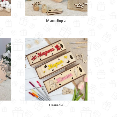
Минибары
Пеналы